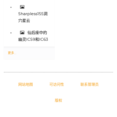
Sharpless155洞
穴星云
仙后座中的
幽灵IC59和IC63
最
更多...
新
照
片
-
网站地图
可访问性
联系管理员
版权