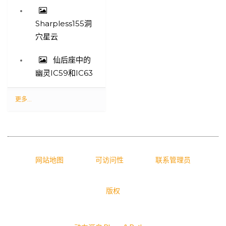
Sharpless155洞
穴星云
仙后座中的
幽灵IC59和IC63
最
更多...
新
照
片
-
网站地图
可访问性
联系管理员
版权