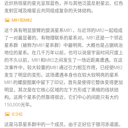
近炽热恒星的星光呈现蓝色，并与其他泛蓝反射星云、红色
发射区域及暗星云共同组成复杂的天体结构。
M81和M82
这个具有明显旋臂的旋涡星系M81，与近邻的M82一起组成
了一对最显著的、有物理联系的星系对。M81还是一个邻近
星系群（被称为M81星系群）中最明亮、大概也是占据统治
地位的星系。在几千万年以前，也可以说是宇宙时间尺度上
的不久以前，M81和M82之间发生了一场近距离遭遇。在这
次事件中，较大较重的M81通过引力相互作用，已经使M82
发生了明显的变形。这场遭遇本身也在较大较明亮的星系
M81的螺旋图案中留下了印记，首先是使得它整体变得更加
明显，其次是在它核心区域的左下方形成了黑暗的线状结
构。这两个星系仍然靠得很近，它们中心的间距只有大约
150,000光年。
IC342
这是马菲星系群中的一个成员，由于正好位于银河赤道面，