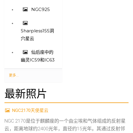
NGC925
Sharpless155洞
穴星云
仙后座中的
幽灵IC59和IC63
最
更多...
近
最新照片
更
新
-
NGC2170天使星云
NGC 2170是位于麒麟座的一个由尘埃和气体组成的反射星
云，距离地球约2400光年，直径约15光年。其通过反射邻